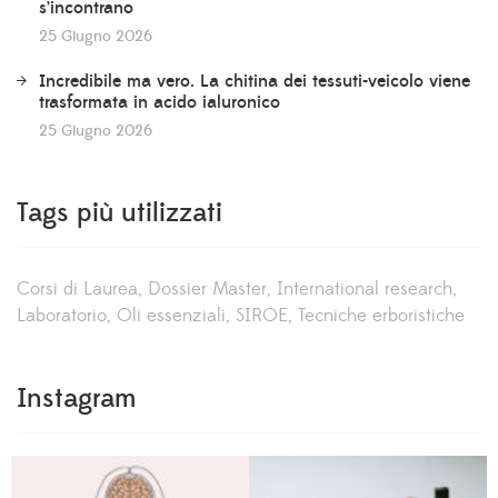
s’incontrano
25 Giugno 2026
Incredibile ma vero. La chitina dei tessuti-veicolo viene
trasformata in acido ialuronico
25 Giugno 2026
Tags più utilizzati
Corsi di Laurea
Dossier Master
International research
Laboratorio
Oli essenziali
SIROE
Tecniche erboristiche
Instagram